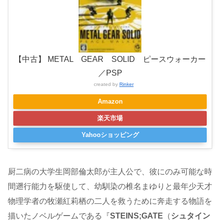
【中古】 METAL GEAR SOLID ピースウォーカー
／PSP
created by
Rinker
Amazon
楽天市場
Yahooショッピング
厨二病の大学生岡部倫太郎が主人公で、彼にのみ可能な時
間遡行能力を駆使して、幼馴染の椎名まゆりと最年少天才
物理学者の牧瀬紅莉栖の二人を救うために奔走する物語を
描いたノベルゲームである『
STEINS;GATE
（
シュタイン