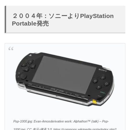
２００４年：ソニーよりPlayStation
Portable発売
Psp-1000.jpg: Evan-Amosderivative work: Alphathon™ (talk) – Psp-
1000.jpg, CC 表示-継承 3.0, https://commons.wikimedia.org/w/index.php?