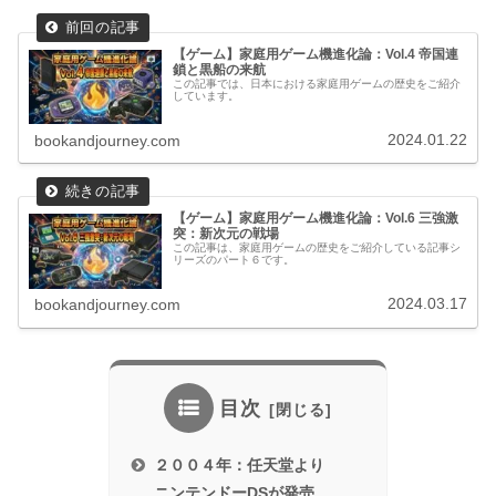
【ゲーム】家庭用ゲーム機進化論：Vol.4 帝国連
鎖と黒船の来航
この記事では、日本における家庭用ゲームの歴史をご紹介
しています。
2024.01.22
bookandjourney.com
【ゲーム】家庭用ゲーム機進化論：Vol.6 三強激
突：新次元の戦場
この記事は、家庭用ゲームの歴史をご紹介している記事シ
リーズのパート６です。
2024.03.17
bookandjourney.com
目次
２００４年：任天堂より
ニンテンドーDSが発売