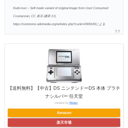
Kudo-kun – Self-made variant of original image from User:Consumed
Crustacean, CC 表示-継承 3.0,
https://commons.wikimedia.org/w/index.php?curid=4365639による
【送料無料】【中古】DS ニンテンドーDS 本体 プラチ
ナシルバー 任天堂
created by
Rinker
Amazon
楽天市場