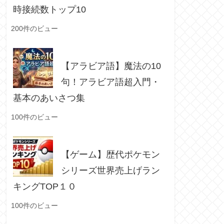
時接続数トップ10
200件のビュー
【アラビア語】魔法の10
句！アラビア語超入門・
基本のあいさつ集
100件のビュー
【ゲーム】歴代ポケモン
シリーズ世界売上げラン
キングTOP１０
100件のビュー