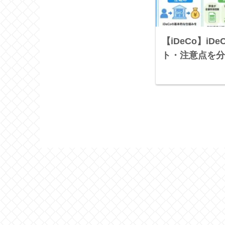
【iDeCo】i
ト・注意点を分