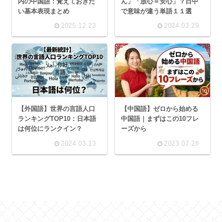
内の中国語：覚えておきた
ん」「放心＝安心」？日中
い基本表現まとめ
で意味が違う単語１１選
2025.12.23
2024.03.29
【外国語】世界の言語人口
【中国語】ゼロから始める
ランキングTOP10：日本語
中国語｜まずはこの10フレ
は何位にランクイン？
ーズから
2024.03.13
2023.07.28