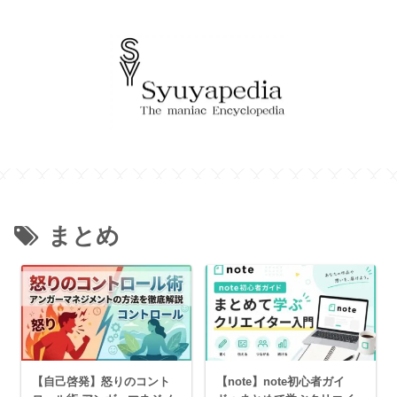
まとめ
【自己啓発】怒りのコント
【note】note初心者ガイ